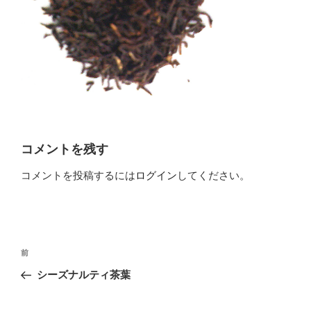
コメントを残す
コメントを投稿するには
ログイン
してください。
投
前
前
稿
の
シーズナルティ茶葉
ナ
投
ビ
稿