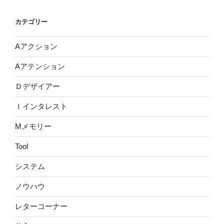
ゲ
ー
カテゴリー
シ
Aアクション
ョ
ン
Aアテンション
Ｄデザイアー
Ｉインタレスト
Mメモリー
Tool
システム
ノウハウ
レターコーナー