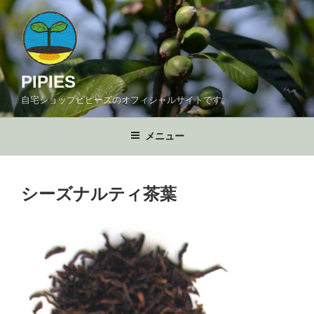
コ
ン
テ
ン
ツ
PIPIES
へ
自宅ショップピピーズのオフィシャルサイトです。
ス
キ
メニュー
ッ
プ
シーズナルティ茶葉