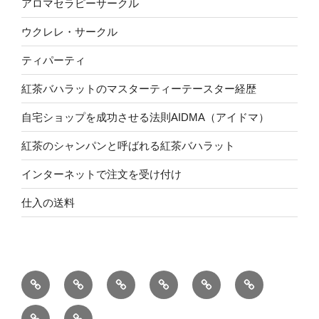
アロマセラピーサークル
ウクレレ・サークル
ティパーティ
紅茶バハラットのマスターティーテースター経歴
自宅ショップを成功させる法則AIDMA（アイドマ）
紅茶のシャンパンと呼ばれる紅茶バハラット
インターネットで注文を受け付け
仕入の送料
A
Ｉ
Ｄ
M
A
自
ア
イ
デ
メ
ア
由
ReStart
NEW
テ
ン
ザ
モ
ク