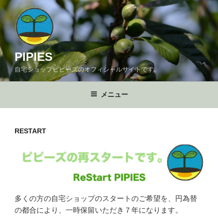
コ
ン
テ
ン
ツ
PIPIES
へ
自宅ショップピピーズのオフィシャルサイトです。
ス
キ
メニュー
ッ
プ
RESTART
多くの方の自宅ショップのスタートのご希望を、円為替
の都合により、一時保留いただき７年になります。