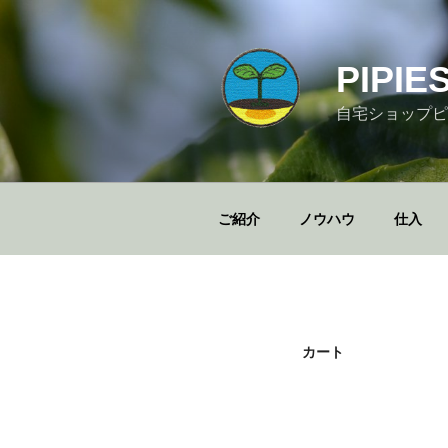
コ
ン
テ
PIPIE
ン
ツ
自宅ショップピ
へ
ス
キ
ッ
ご紹介
ノウハウ
仕入
プ
カート